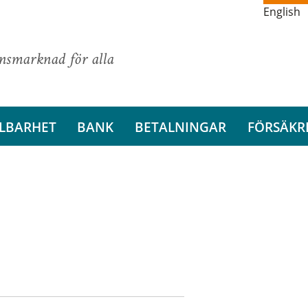
English
ansmarknad för alla
LBARHET
BANK
BETALNINGAR
FÖRSÄKR