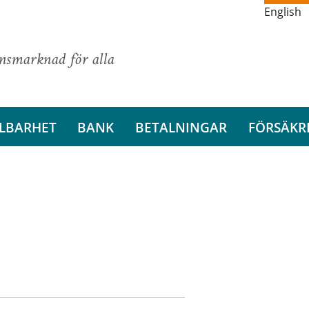
English
ansmarknad för alla
LBARHET
BANK
BETALNINGAR
FÖRSÄKR