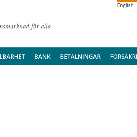
English
ansmarknad för alla
LBARHET
BANK
BETALNINGAR
FÖRSÄKR