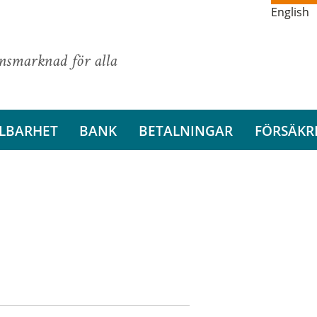
English
ansmarknad för alla
LBARHET
BANK
BETALNINGAR
FÖRSÄKR