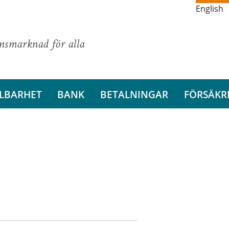
English
ansmarknad för alla
LBARHET
BANK
BETALNINGAR
FÖRSÄKR