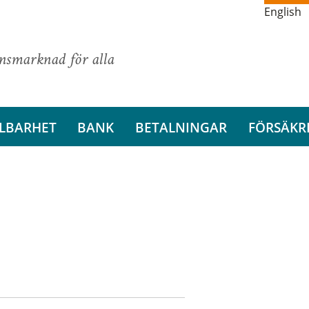
English
ansmarknad för alla
LBARHET
BANK
BETALNINGAR
FÖRSÄKR