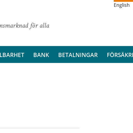
English
ansmarknad för alla
LBARHET
BANK
BETALNINGAR
FÖRSÄKR