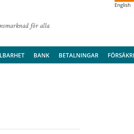
English
ansmarknad för alla
LBARHET
BANK
BETALNINGAR
FÖRSÄKR