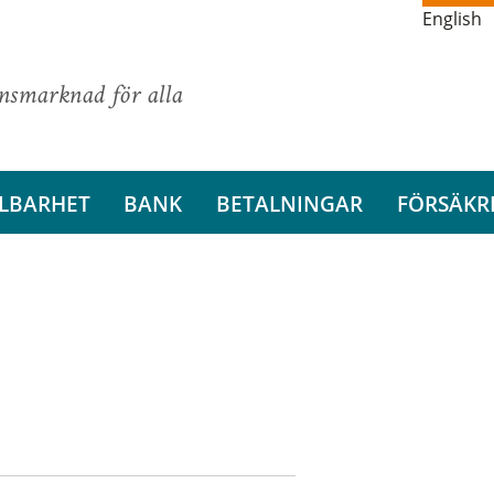
English
ansmarknad för alla
LBARHET
BANK
BETALNINGAR
FÖRSÄKR