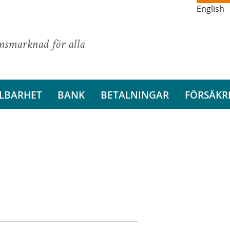
English
ansmarknad för alla
LBARHET
BANK
BETALNINGAR
FÖRSÄKR