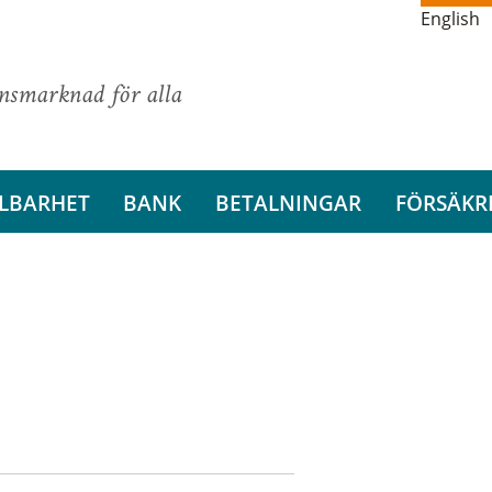
English
ansmarknad för alla
LBARHET
BANK
BETALNINGAR
FÖRSÄKR