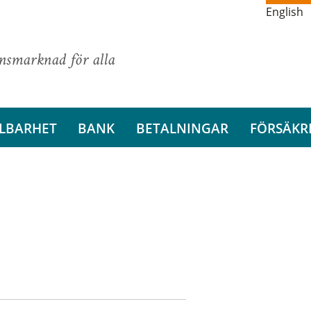
English
ansmarknad för alla
LBARHET
BANK
BETALNINGAR
FÖRSÄKR