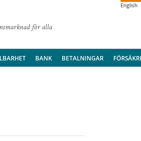
English
ansmarknad för alla
LBARHET
BANK
BETALNINGAR
FÖRSÄKR