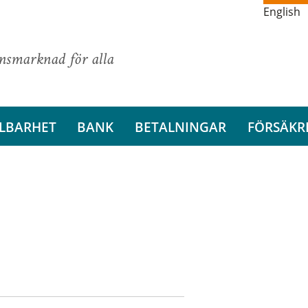
English
ansmarknad för alla
LBARHET
BANK
BETALNINGAR
FÖRSÄKR