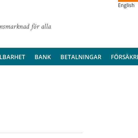
English
ansmarknad för alla
LBARHET
BANK
BETALNINGAR
FÖRSÄKR