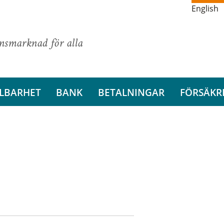
English
ansmarknad för alla
LBARHET
BANK
BETALNINGAR
FÖRSÄKR