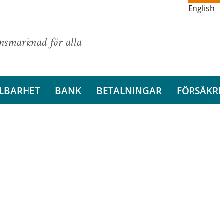
English
ansmarknad för alla
LBARHET
BANK
BETALNINGAR
FÖRSÄKR