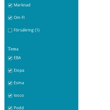
Marknad
Om FI
Försäkring
(1)
Tema
EBA
Eiopa
Esma
Iosco
Podd