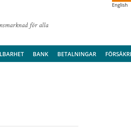
English
ansmarknad för alla
LBARHET
BANK
BETALNINGAR
FÖRSÄKR