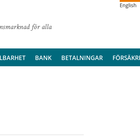
English
ansmarknad för alla
LBARHET
BANK
BETALNINGAR
FÖRSÄKR