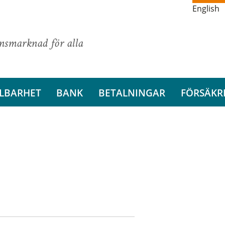
English
ansmarknad för alla
LBARHET
BANK
BETALNINGAR
FÖRSÄKR