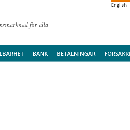
English
ansmarknad för alla
LBARHET
BANK
BETALNINGAR
FÖRSÄKR