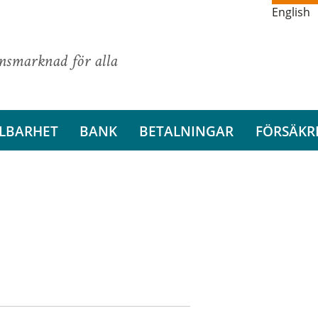
English
ansmarknad för alla
LBARHET
BANK
BETALNINGAR
FÖRSÄKR