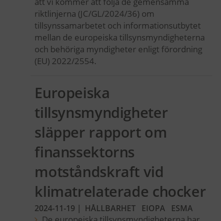
att vi kommer att följa de gemensamma
riktlinjerna (JC/GL/2024/36) om
tillsynssamarbetet och informationsutbytet
mellan de europeiska tillsynsmyndigheterna
och behöriga myndigheter enligt förordning
(EU) 2022/2554.
Europeiska
tillsynsmyndigheter
släpper rapport om
finanssektorns
motståndskraft vid
klimatrelaterade chocker
2024-11-19
|
HÅLLBARHET
EIOPA
ESMA
De europeiska tillsynsmyndigheterna har