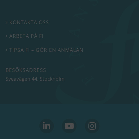
KONTAKTA OSS

ARBETA PÅ FI

TIPSA FI – GÖR EN ANMÄLAN

BESÖKSADRESS
Sveavägen 44
, Stockholm
linkedin
youtube
Instagram