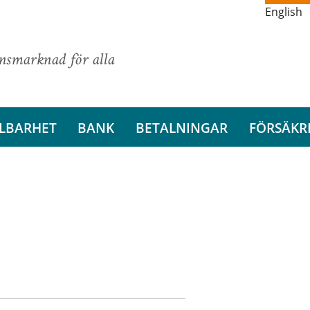
English
ansmarknad för alla
LBARHET
BANK
BETALNINGAR
FÖRSÄKR