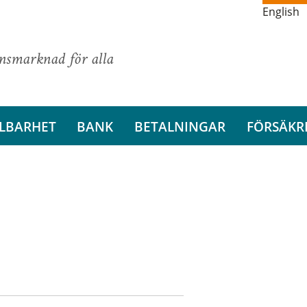
English
ansmarknad för alla
LBARHET
BANK
BETALNINGAR
FÖRSÄKR