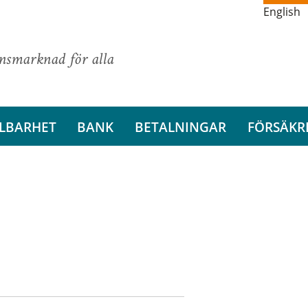
English
ansmarknad för alla
LBARHET
BANK
BETALNINGAR
FÖRSÄKR