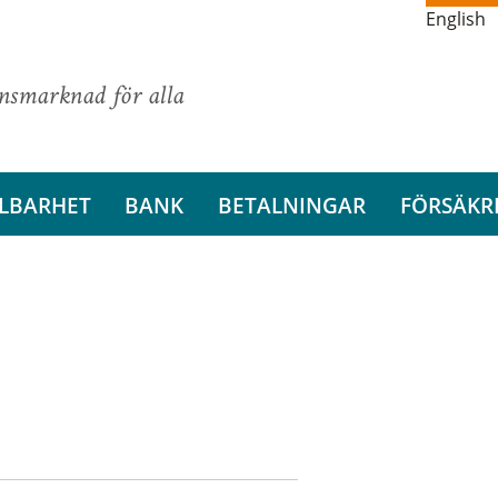
English
ansmarknad för alla
LBARHET
BANK
BETALNINGAR
FÖRSÄKR