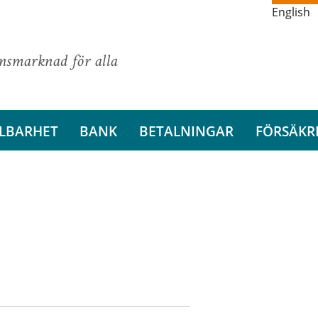
English
ansmarknad för alla
LBARHET
BANK
BETALNINGAR
FÖRSÄKR