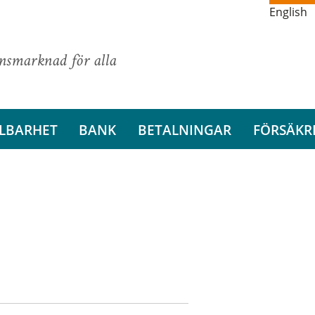
English
ansmarknad för alla
LBARHET
BANK
BETALNINGAR
FÖRSÄKR