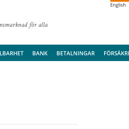
English
ansmarknad för alla
LBARHET
BANK
BETALNINGAR
FÖRSÄKR