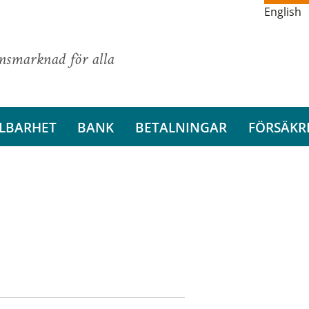
English
ansmarknad för alla
LBARHET
BANK
BETALNINGAR
FÖRSÄKR