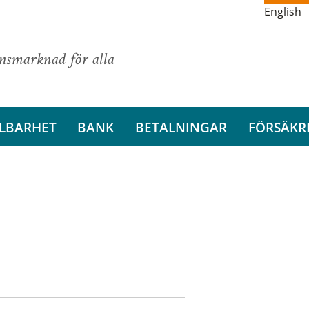
English
ansmarknad för alla
LBARHET
BANK
BETALNINGAR
FÖRSÄKR