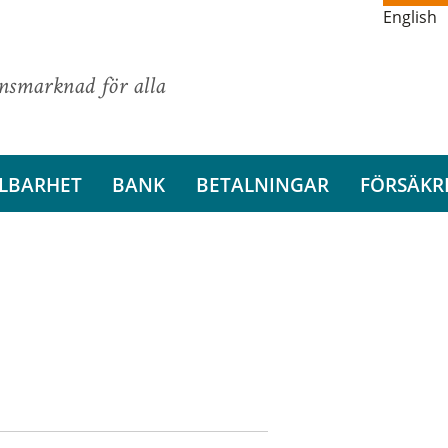
English
ansmarknad för alla
LBARHET
BANK
BETALNINGAR
FÖRSÄKR