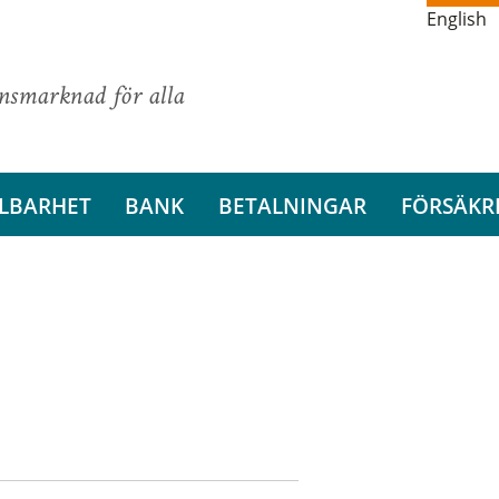
English
ansmarknad för alla
LBARHET
BANK
BETALNINGAR
FÖRSÄKR