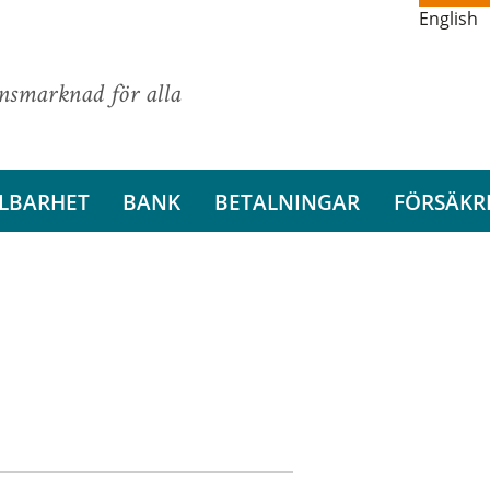
English
ansmarknad för alla
LBARHET
BANK
BETALNINGAR
FÖRSÄKR