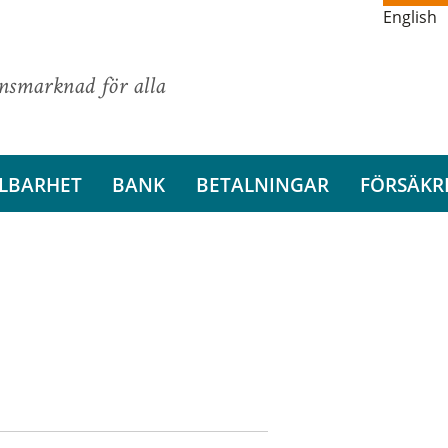
English
ansmarknad för alla
LBARHET
BANK
BETALNINGAR
FÖRSÄKR