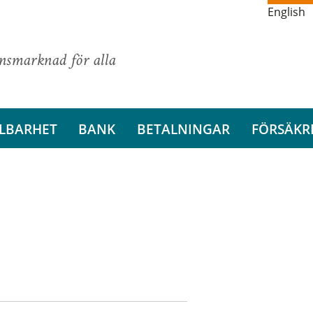
English
ansmarknad för alla
LBARHET
BANK
BETALNINGAR
FÖRSÄKR