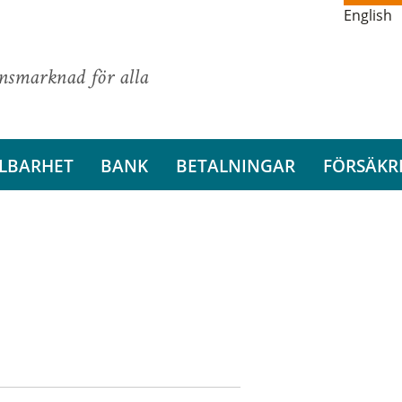
English
ansmarknad för alla
LBARHET
BANK
BETALNINGAR
FÖRSÄKR