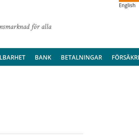
English
ansmarknad för alla
LBARHET
BANK
BETALNINGAR
FÖRSÄKR