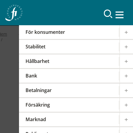
Resultat
För konsumenter
Hem
Stabilitet
2019
Hållbarhet
FI-forum: FI:s
Bank
internationella arbete
Betalningar
2019-02-19
|
IOSCO
PODD
EIOPA
Försäkring
Det internationella samarbetet har en stor
påverkan på regleringen och tillsynen av den
Marknad
svenska finansmarknaden. FI är därför aktivt i
över 100 internationella styrelser,