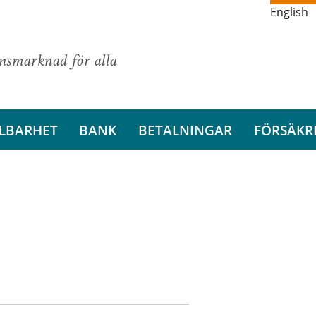
English
ansmarknad för alla
LBARHET
BANK
BETALNINGAR
FÖRSÄKR