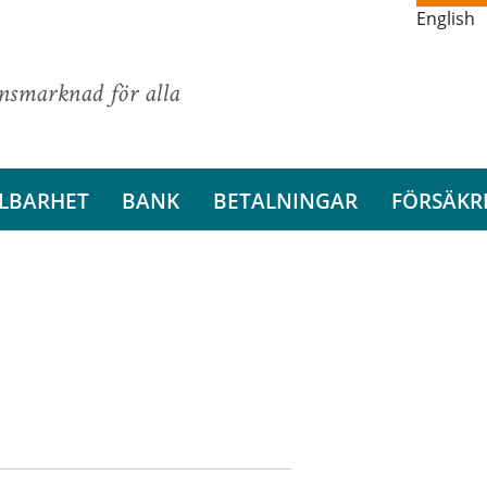
English
ansmarknad för alla
LBARHET
BANK
BETALNINGAR
FÖRSÄKR