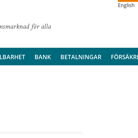
English
ansmarknad för alla
LBARHET
BANK
BETALNINGAR
FÖRSÄKR