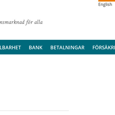
English
ansmarknad för alla
LBARHET
BANK
BETALNINGAR
FÖRSÄKR