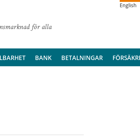
English
ansmarknad för alla
LBARHET
BANK
BETALNINGAR
FÖRSÄKR