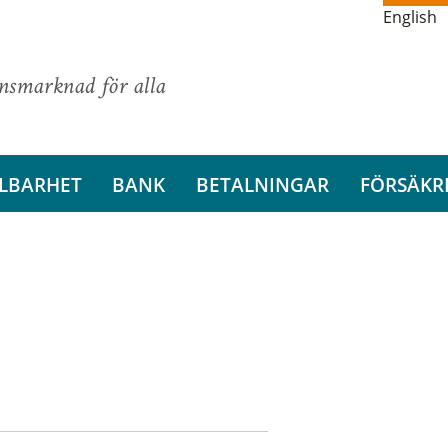
English
ansmarknad för alla
LBARHET
BANK
BETALNINGAR
FÖRSÄKR