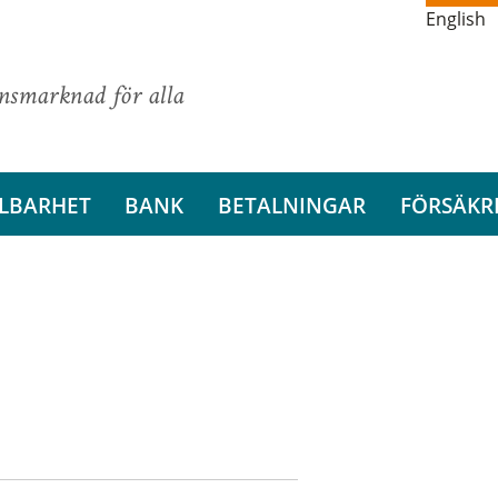
English
ansmarknad för alla
LBARHET
BANK
BETALNINGAR
FÖRSÄKR