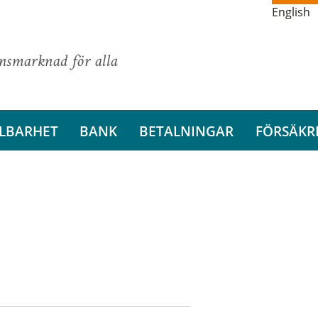
English
ansmarknad för alla
LBARHET
BANK
BETALNINGAR
FÖRSÄKR