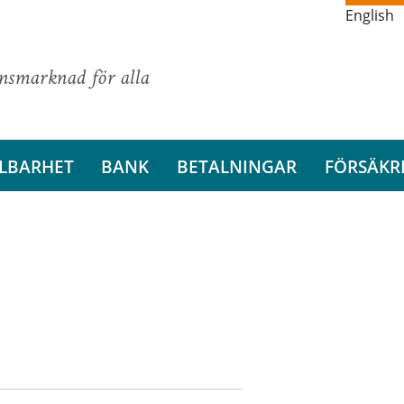
English
ansmarknad för alla
LBARHET
BANK
BETALNINGAR
FÖRSÄKR