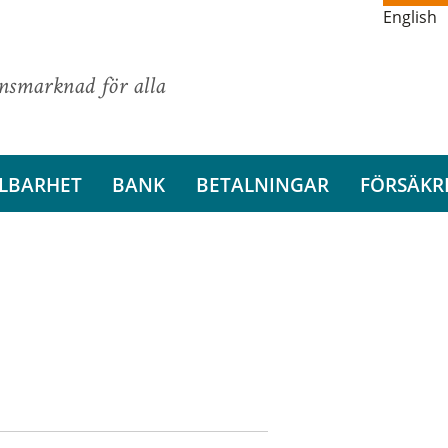
English
ansmarknad för alla
LBARHET
BANK
BETALNINGAR
FÖRSÄKR